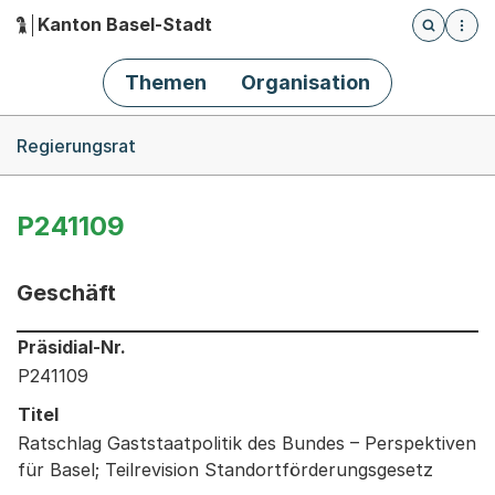
Kanton Basel-Stadt
Öffnet die
(Dieser Link führt zur Startseite)
Hauptnavigation
Themen
Organisation
Breadcrumb-Navigation
Regierungsrat
P241109
Geschäft
Informationen zum Ausgewählten Geschäft
Präsidial-Nr.
P241109
Titel
Ratschlag Gaststaatpolitik des Bundes – Perspektiven
für Basel; Teilrevision Standortförderungsgesetz