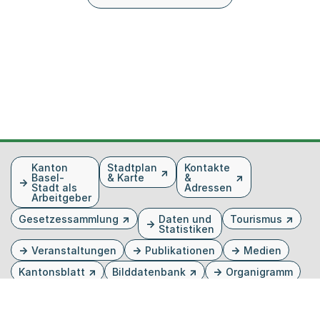
Fusszeile
Kanton
Stadtplan
Kontakte
Basel-
& Karte
&
Stadt als
Adressen
Arbeitgeber
Gesetzessammlung
Daten und
Tourismus
Statistiken
Veranstaltungen
Publikationen
Medien
Kantonsblatt
Bilddatenbank
Organigramm
Gebärdensprache
Externer Link, wird in einem neuen Tab oder Fenster 
Externer Link, wird in einem neuen Tab oder Fe
Externer Link, wird in einem neuen Tab od
Externer Link, wird in einem neuen Tab 
Externer Link, wird in einem neuen 
Twitter
Facebook
Instagram
Youtube
Linkedin