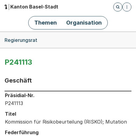
Kanton Basel-Stadt
Öffnet die
(Dieser Link führt zur Startseite)
Hauptnavigation
Themen
Organisation
Breadcrumb-Navigation
Regierungsrat
P241113
Geschäft
Informationen zum Ausgewählten Geschäft
Präsidial-Nr.
P241113
Titel
Kommission für Risikobeurteilung (RISKO); Mutation
Federführung