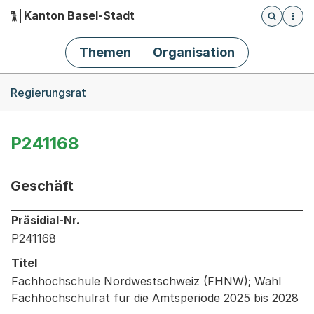
Kanton Basel-Stadt
Öffnet die
(Dieser Link führt zur Startseite)
Hauptnavigation
Themen
Organisation
Breadcrumb-Navigation
Regierungsrat
P241168
Geschäft
Informationen zum Ausgewählten Geschäft
Präsidial-Nr.
P241168
Titel
Fachhochschule Nordwestschweiz (FHNW); Wahl
Fachhochschulrat für die Amtsperiode 2025 bis 2028