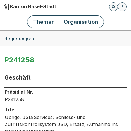
Kanton Basel-Stadt
Öffnet die
(Dieser Link führt zur Startseite)
Hauptnavigation
Themen
Organisation
Breadcrumb-Navigation
Regierungsrat
P241258
Geschäft
Informationen zum Ausgewählten Geschäft
Präsidial-Nr.
P241258
Titel
Übrige, JSD/Services; Schliess- und
Zutrittskontrollsystem JSD, Ersatz; Aufnahme ins