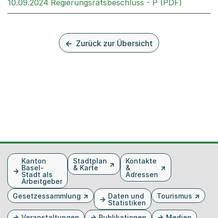
Externer 
10.09.2024 Regierungsratsbeschluss - P (PDF)
Zurück zur Übersicht
Fusszeile
Kanton
Stadtplan
Kontakte
Basel-
& Karte
&
Stadt als
Adressen
Arbeitgeber
Gesetzessammlung
Daten und
Tourismus
Statistiken
Veranstaltungen
Publikationen
Medien