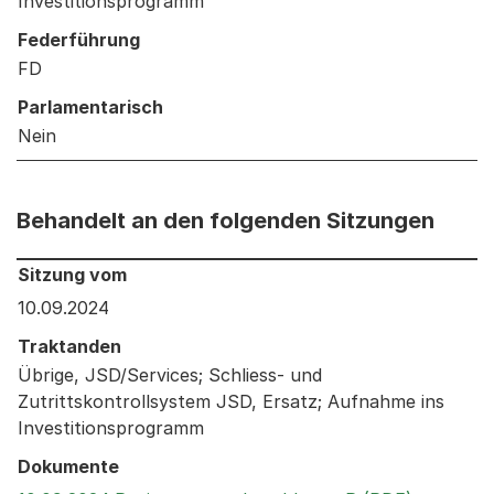
Investitionsprogramm
Federführung
FD
Parlamentarisch
Nein
Behandelt an den folgenden Sitzungen
Behandelt an den folgenden Sitzungen: Informationen 
Sitzung vom
10.09.2024
Traktanden
Übrige, JSD/Services; Schliess- und
Zutrittskontrollsystem JSD, Ersatz; Aufnahme ins
Investitionsprogramm
Dokumente