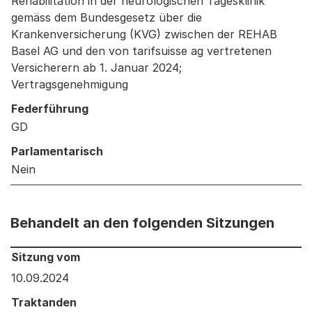
Rehabilitation in der neurologischen Tagesklinik
gemäss dem Bundesgesetz über die
Krankenversicherung (KVG) zwischen der REHAB
Basel AG und den von tarifsuisse ag vertretenen
Versicherern ab 1. Januar 2024;
Vertragsgenehmigung
Federführung
GD
Parlamentarisch
Nein
Behandelt an den folgenden Sitzungen
Behandelt an den folgenden Sitzungen: Informationen 
Sitzung vom
10.09.2024
Traktanden