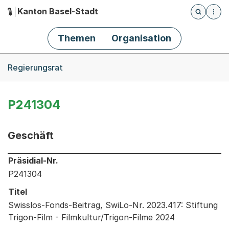
Kanton Basel-Stadt
Öffnet die
(Dieser Link führt zur Startseite)
Hauptnavigation
Themen
Organisation
Breadcrumb-Navigation
Regierungsrat
P241304
Geschäft
Informationen zum Ausgewählten Geschäft
Präsidial-Nr.
P241304
Titel
Swisslos-Fonds-Beitrag, SwiLo-Nr. 2023.417: Stiftung
Trigon-Film - Filmkultur/Trigon-Filme 2024