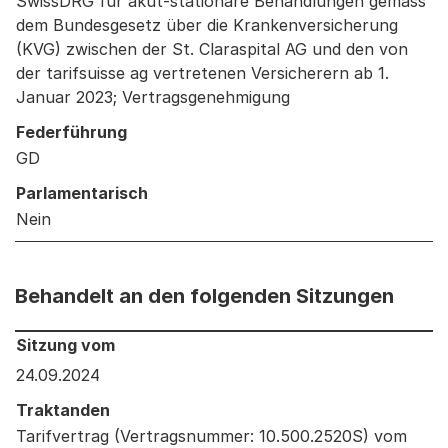
SwissDRG für akut-stationäre Behandlungen gemäss
dem Bundesgesetz über die Krankenversicherung
(KVG) zwischen der St. Claraspital AG und den von
der tarifsuisse ag vertretenen Versicherern ab 1.
Januar 2023; Vertragsgenehmigung
Federführung
GD
Parlamentarisch
Nein
Behandelt an den folgenden Sitzungen
Behandelt an den folgenden Sitzungen: Informationen 
Sitzung vom
24.09.2024
Traktanden
Tarifvertrag (Vertragsnummer: 10.500.2520S) vom