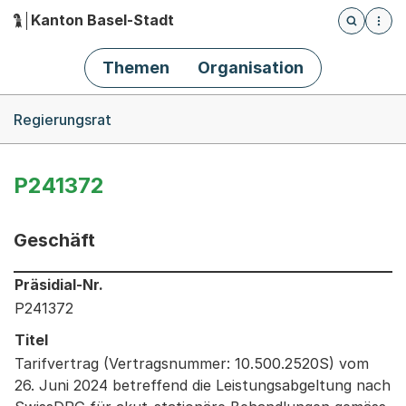
Kanton Basel-Stadt
Öffnet die
(Dieser Link führt zur Startseite)
Hauptnavigation
Themen
Organisation
Breadcrumb-Navigation
Regierungsrat
P241372
Geschäft
Informationen zum Ausgewählten Geschäft
Präsidial-Nr.
P241372
Titel
Tarifvertrag (Vertragsnummer: 10.500.2520S) vom
26. Juni 2024 betreffend die Leistungsabgeltung nach