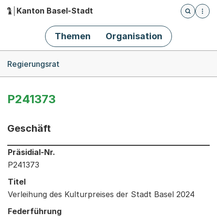
Kanton Basel-Stadt
Öffnet die
(Dieser Link führt zur Startseite)
Hauptnavigation
Themen
Organisation
Breadcrumb-Navigation
Regierungsrat
P241373
Geschäft
Informationen zum Ausgewählten Geschäft
Präsidial-Nr.
P241373
Titel
Verleihung des Kulturpreises der Stadt Basel 2024
Federführung