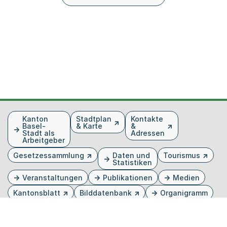
Fusszeile
Kanton
Stadtplan
Kontakte
Basel-
& Karte
&
Stadt als
Adressen
Arbeitgeber
Gesetzessammlung
Daten und
Tourismus
Statistiken
Veranstaltungen
Publikationen
Medien
Kantonsblatt
Bilddatenbank
Organigramm
Gebärdensprache
Externer Link, wird in einem neuen Tab oder Fenster 
Externer Link, wird in einem neuen Tab oder Fe
Externer Link, wird in einem neuen Tab od
Externer Link, wird in einem neuen Tab 
Externer Link, wird in einem neuen 
Twitter
Facebook
Instagram
Youtube
Linkedin