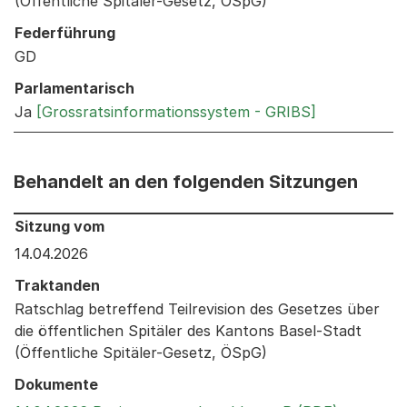
(Öffentliche Spitäler-Gesetz, ÖSpG)
Federführung
GD
Parlamentarisch
Ja
[Grossratsinformationssystem - GRIBS]
Behandelt an den folgenden Sitzungen
Behandelt an den folgenden Sitzungen: Informationen 
Sitzung vom
14.04.2026
Traktanden
Ratschlag betreffend Teilrevision des Gesetzes über
die öffentlichen Spitäler des Kantons Basel-Stadt
(Öffentliche Spitäler-Gesetz, ÖSpG)
Dokumente