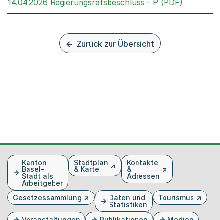
Externer 
14.04.2026 Regierungsratsbeschluss - P (PDF)
Zurück zur Übersicht
Fusszeile
Kanton
Stadtplan
Kontakte
Basel-
& Karte
&
Stadt als
Adressen
Arbeitgeber
Gesetzessammlung
Daten und
Tourismus
Statistiken
Veranstaltungen
Publikationen
Medien