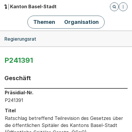
Kanton Basel-Stadt
Öffnet die
(Dieser Link führt zur Startseite)
Hauptnavigation
Themen
Organisation
Breadcrumb-Navigation
Regierungsrat
P241391
Geschäft
Informationen zum Ausgewählten Geschäft
Präsidial-Nr.
P241391
Titel
Ratschlag betreffend Teilrevision des Gesetzes über
die öffentlichen Spitäler des Kantons Basel-Stadt