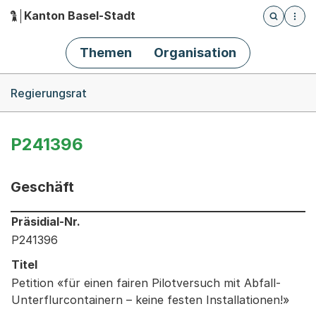
Kanton Basel-Stadt
Öffnet die
(Dieser Link führt zur Startseite)
Hauptnavigation
Themen
Organisation
Breadcrumb-Navigation
Regierungsrat
P241396
Geschäft
Informationen zum Ausgewählten Geschäft
Präsidial-Nr.
P241396
Titel
Petition «für einen fairen Pilotversuch mit Abfall-
Unterflurcontainern – keine festen Installationen!»