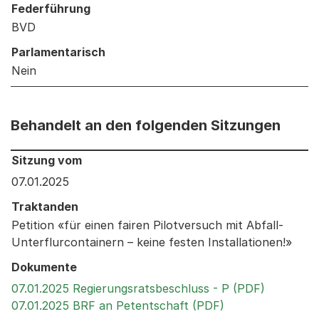
Federführung
BVD
Parlamentarisch
Nein
Behandelt an den folgenden Sitzungen
Behandelt an den folgenden Sitzungen: Informationen 
Sitzung vom
07.01.2025
Traktanden
Petition «für einen fairen Pilotversuch mit Abfall-
Unterflurcontainern – keine festen Installationen!»
Dokumente
Externer 
07.01.2025 Regierungsratsbeschluss - P (PDF)
Externer Link, w
07.01.2025 BRF an Petentschaft (PDF)