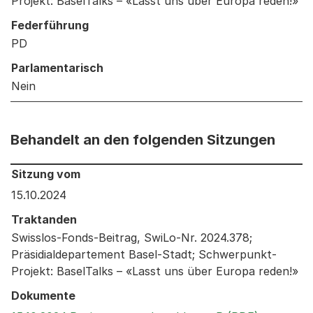
Projekt: BaselTalks – «Lasst uns über Europa reden!»
Federführung
PD
Parlamentarisch
Nein
Behandelt an den folgenden Sitzungen
Behandelt an den folgenden Sitzungen: Informationen 
Sitzung vom
15.10.2024
Traktanden
Swisslos-Fonds-Beitrag, SwiLo-Nr. 2024.378;
Präsidialdepartement Basel-Stadt; Schwerpunkt-
Projekt: BaselTalks – «Lasst uns über Europa reden!»
Dokumente