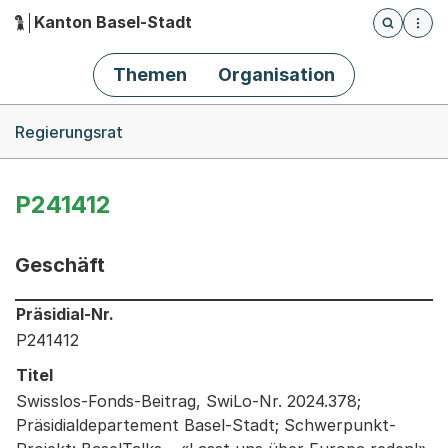
Kanton Basel-Stadt
Öffnet die
(Dieser Link führt zur Startseite)
Hauptnavigation
Themen
Organisation
Breadcrumb-Navigation
Regierungsrat
P241412
Geschäft
Informationen zum Ausgewählten Geschäft
Präsidial-Nr.
P241412
Titel
Swisslos-Fonds-Beitrag, SwiLo-Nr. 2024.378;
Präsidialdepartement Basel-Stadt; Schwerpunkt-