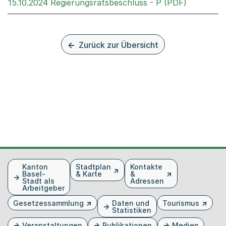
Externer 
15.10.2024 Regierungsratsbeschluss - P (PDF)
Zurück zur Übersicht
Fusszeile
Kanton
Stadtplan
Kontakte
Basel-
& Karte
&
Stadt als
Adressen
Arbeitgeber
Gesetzessammlung
Daten und
Tourismus
Statistiken
Veranstaltungen
Publikationen
Medien