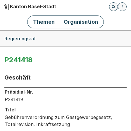
Kanton Basel-Stadt
Öffnet die
(Dieser Link führt zur Startseite)
Hauptnavigation
Themen
Organisation
Breadcrumb-Navigation
Regierungsrat
P241418
Geschäft
Informationen zum Ausgewählten Geschäft
Präsidial-Nr.
P241418
Titel
Gebührenverordnung zum Gastgewerbegesetz;
Totalrevision; Inkraftsetzung