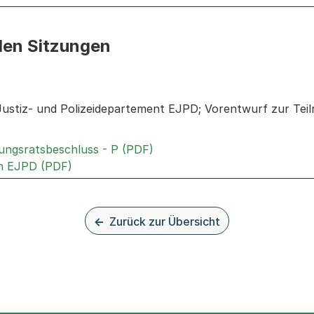
den Sitzungen
n: Informationen zu den Sitzungen zum Geschäft
ustiz- und Polizeidepartement EJPD; Vorentwurf zur Teilr
Externer Link, wird in einem
rungsratsbeschluss - P (PDF)
Externer Link, wird in einem neuen Tab oder
an EJPD (PDF)
Zurück zur Übersicht