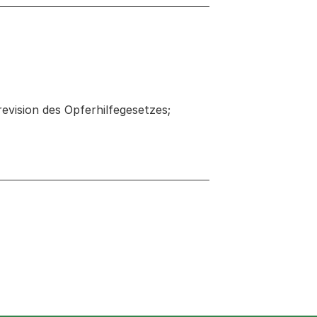
evision des Opferhilfegesetzes;
 neuen Tab oder Fenster geöffnet
 Fenster geöffnet