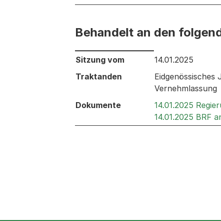
Behandelt an den folgen
Behandelt an den folgenden Sitzunge
Sitzung vom
14.01.2025
Traktanden
Eidgenössisches J
Vernehmlassung
Dokumente
14.01.2025 Regie
14.01.2025 BRF 