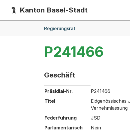
Kanton Basel-Stadt
Hauptnavigation
(Dieser Link führt zur Startseite)
Breadcrumb-Navigation
Regierungsrat
P241466
Geschäft
Informationen zum Ausgewählten Ges
Präsidial-Nr.
P241466
Titel
Eidgenössisches J
Vernehmlassung
Federführung
JSD
Parlamentarisch
Nein