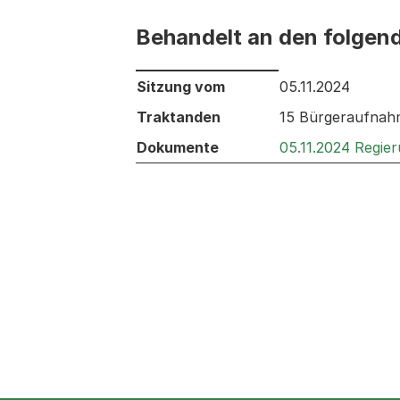
Behandelt an den folgen
Behandelt an den folgenden Sitzunge
Sitzung vom
05.11.2024
Traktanden
15 Bürgeraufnahm
Dokumente
05.11.2024 Regie