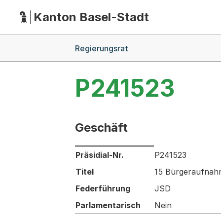
Kanton Basel-Stadt
Hauptnavigation
(Dieser Link führt zur Startseite)
Breadcrumb-Navigation
Regierungsrat
P241523
Geschäft
Informationen zum Ausgewählten Ges
Präsidial-Nr.
P241523
Titel
15 Bürgeraufnahm
Federführung
JSD
Parlamentarisch
Nein