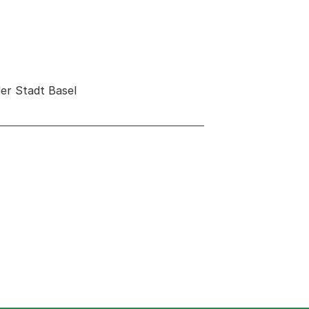
er Stadt Basel
 neuen Tab oder Fenster geöffnet