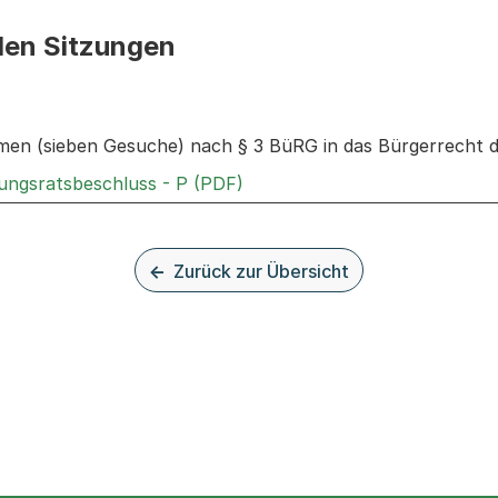
den Sitzungen
n: Informationen zu den Sitzungen zum Geschäft
en (sieben Gesuche) nach § 3 BüRG in das Bürgerrecht d
Externer Link, wird in einem
rungsratsbeschluss - P (PDF)
Zurück zur Übersicht