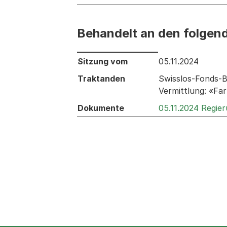
Behandelt an den folgen
Behandelt an den folgenden Sitzunge
Sitzung vom
05.11.2024
Traktanden
Swisslos-Fonds-Be
Vermittlung: «Fa
Dokumente
05.11.2024 Regie