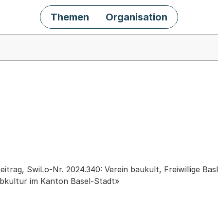
Themen
Organisation
chäft
itrag, SwiLo-Nr. 2024.340: Verein baukult, Freiwillige Ba
rbkultur im Kanton Basel-Stadt»