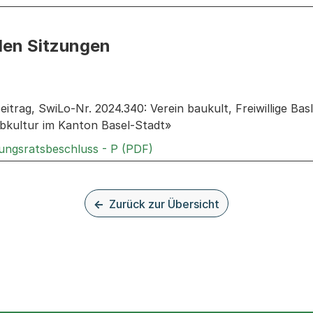
den Sitzungen
n: Informationen zu den Sitzungen zum Geschäft
itrag, SwiLo-Nr. 2024.340: Verein baukult, Freiwillige Ba
rbkultur im Kanton Basel-Stadt»
Externer Link, wird in einem
rungsratsbeschluss - P (PDF)
Zurück zur Übersicht