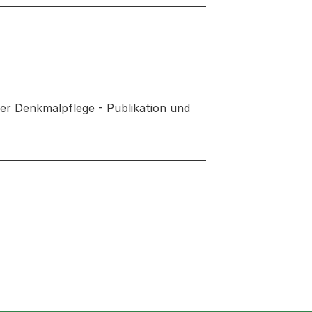
sler Denkmalpflege - Publikation und
 neuen Tab oder Fenster geöffnet