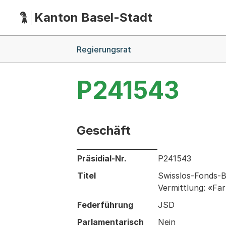
Kanton Basel-Stadt
Hauptnavigation
(Dieser Link führt zur Startseite)
Breadcrumb-Navigation
Regierungsrat
P241543
Geschäft
Informationen zum Ausgewählten Ges
Präsidial-Nr.
P241543
Titel
Swisslos-Fonds-Be
Vermittlung: «Fa
Federführung
JSD
Parlamentarisch
Nein