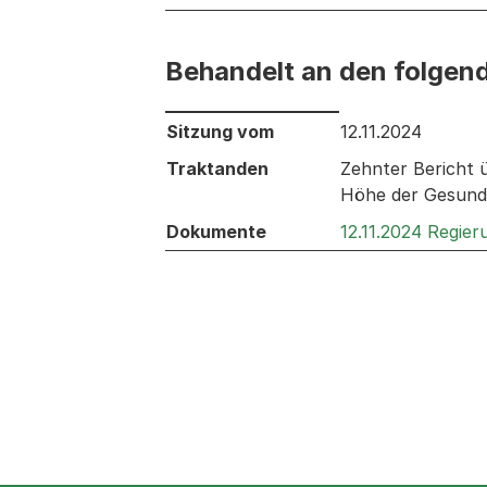
Behandelt an den folgen
Behandelt an den folgenden Sitzunge
Sitzung vom
12.11.2024
Traktanden
Zehnter Bericht 
Höhe der Gesundh
Dokumente
12.11.2024 Regie