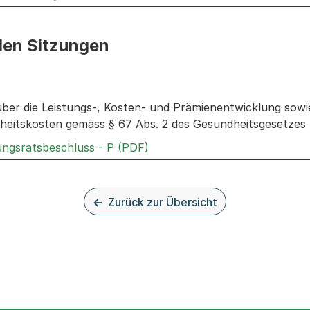
den Sitzungen
n: Informationen zu den Sitzungen zum Geschäft
über die Leistungs-, Kosten- und Prämienentwicklung so
eitskosten gemäss § 67 Abs. 2 des Gesundheitsgesetzes
Externer Link, wird in einem 
rungsratsbeschluss - P (PDF)
Zurück zur Übersicht