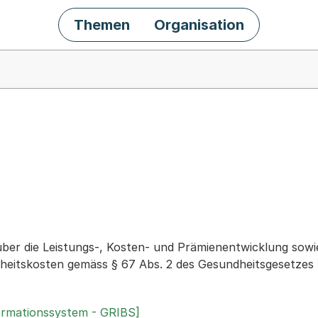
Themen
Organisation
chäft
über die Leistungs-, Kosten- und Prämienentwicklung so
eitskosten gemäss § 67 Abs. 2 des Gesundheitsgesetzes
ormationssystem - GRIBS]