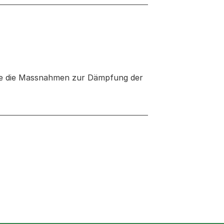
wie die Massnahmen zur Dämpfung der
neuen Tab oder Fenster geöffnet