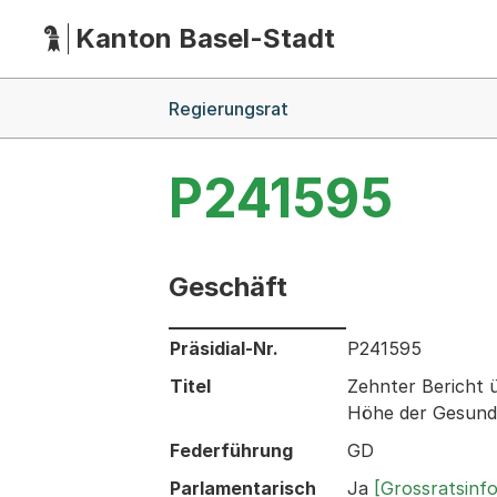
Kanton Basel-Stadt
Hauptnavigation
(Dieser Link führt zur Startseite)
Breadcrumb-Navigation
Regierungsrat
P241595
Geschäft
Informationen zum Ausgewählten Ges
Präsidial-Nr.
P241595
Titel
Zehnter Bericht 
Höhe der Gesundh
Federführung
GD
Parlamentarisch
Ja
[Grossratsinf