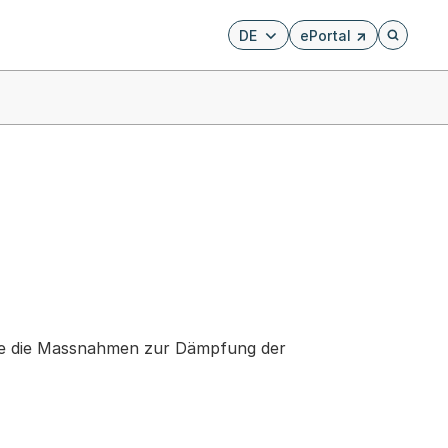
DE
ePortal
Externer Link, wird i
Öffnet di
wie die Massnahmen zur Dämpfung der