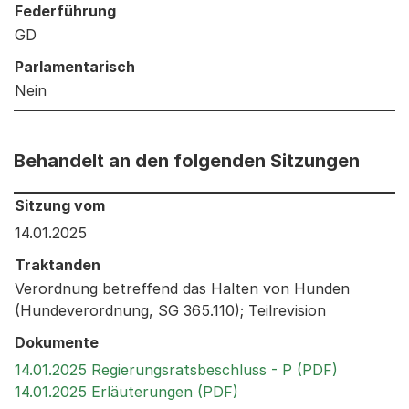
Federführung
GD
Parlamentarisch
Nein
Behandelt an den folgenden Sitzungen
Behandelt an den folgenden Sitzungen: Informationen 
Sitzung vom
14.01.2025
Traktanden
Verordnung betreffend das Halten von Hunden
(Hundeverordnung, SG 365.110); Teilrevision
Dokumente
Externer 
14.01.2025 Regierungsratsbeschluss - P (PDF)
Externer Link, wird in 
14.01.2025 Erläuterungen (PDF)