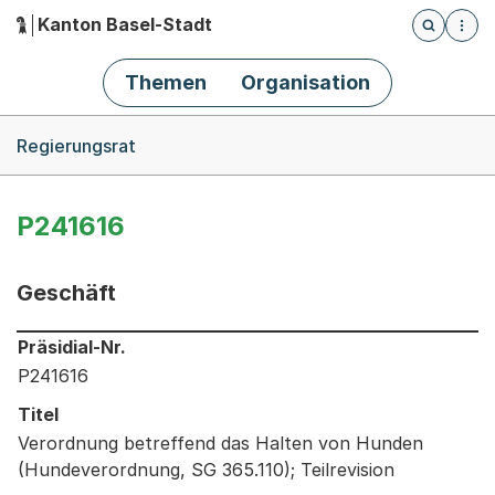
Kanton Basel-Stadt
Öffnet die
(Dieser Link führt zur Startseite)
Hauptnavigation
Themen
Organisation
Breadcrumb-Navigation
Regierungsrat
P241616
Geschäft
Informationen zum Ausgewählten Geschäft
Präsidial-Nr.
P241616
Titel
Verordnung betreffend das Halten von Hunden
(Hundeverordnung, SG 365.110); Teilrevision