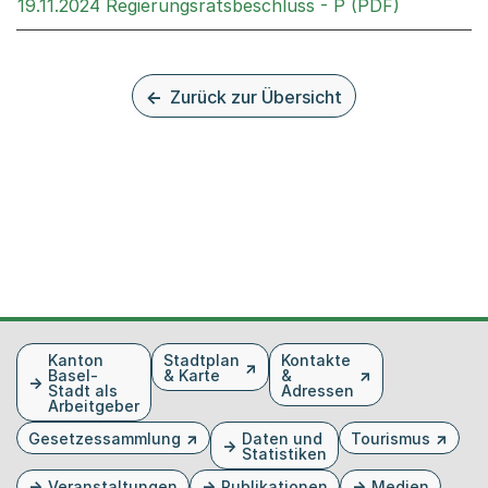
Externer L
19.11.2024 Regierungsratsbeschluss - P (PDF)
Zurück zur Übersicht
Fusszeile
Kanton
Stadtplan
Kontakte
Basel-
& Karte
&
Stadt als
Adressen
Arbeitgeber
Gesetzessammlung
Daten und
Tourismus
Statistiken
Veranstaltungen
Publikationen
Medien