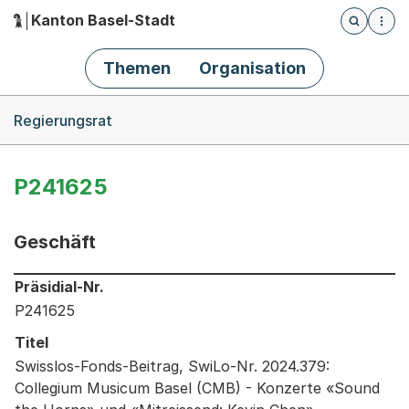
Kanton Basel-Stadt
Öffnet die
(Dieser Link führt zur Startseite)
Hauptnavigation
Themen
Organisation
Breadcrumb-Navigation
Regierungsrat
P241625
Geschäft
Informationen zum Ausgewählten Geschäft
Präsidial-Nr.
P241625
Titel
Swisslos-Fonds-Beitrag, SwiLo-Nr. 2024.379:
Collegium Musicum Basel (CMB) - Konzerte «Sound