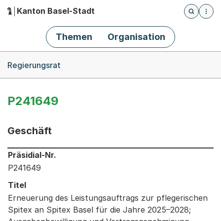
Kanton Basel-Stadt
Öffnet die
(Dieser Link führt zur Startseite)
Hauptnavigation
Themen
Organisation
Breadcrumb-Navigation
Regierungsrat
P241649
Geschäft
Informationen zum Ausgewählten Geschäft
Präsidial-Nr.
P241649
Titel
Erneuerung des Leistungsauftrags zur pflegerischen
Spitex an Spitex Basel für die Jahre 2025–2028;