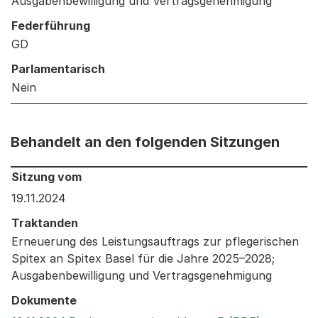
Ausgabenbewilligung und Vertragsgenehmigung
Federführung
GD
Parlamentarisch
Nein
Behandelt an den folgenden Sitzungen
Behandelt an den folgenden Sitzungen: Informationen 
Sitzung vom
19.11.2024
Traktanden
Erneuerung des Leistungsauftrags zur pflegerischen
Spitex an Spitex Basel für die Jahre 2025–2028;
Ausgabenbewilligung und Vertragsgenehmigung
Dokumente