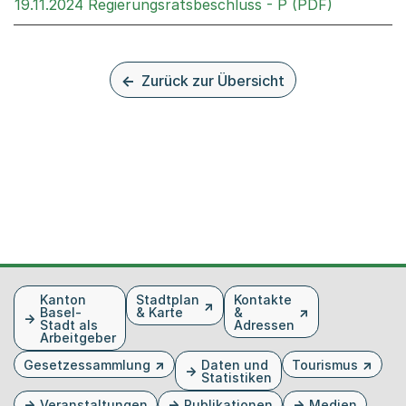
Externer L
19.11.2024 Regierungsratsbeschluss - P (PDF)
Zurück zur Übersicht
Fusszeile
Kanton
Stadtplan
Kontakte
Basel-
& Karte
&
Stadt als
Adressen
Arbeitgeber
Gesetzessammlung
Daten und
Tourismus
Statistiken
Veranstaltungen
Publikationen
Medien