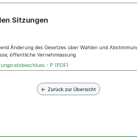
den Sitzungen
n: Informationen zu den Sitzungen zum Geschäft
fend Änderung des Gesetzes über Wahlen und Abstimmung
asse; öffentliche Vernehmlassung
Externer Link, wird in einem
rungsratsbeschluss - P (PDF)
Zurück zur Übersicht