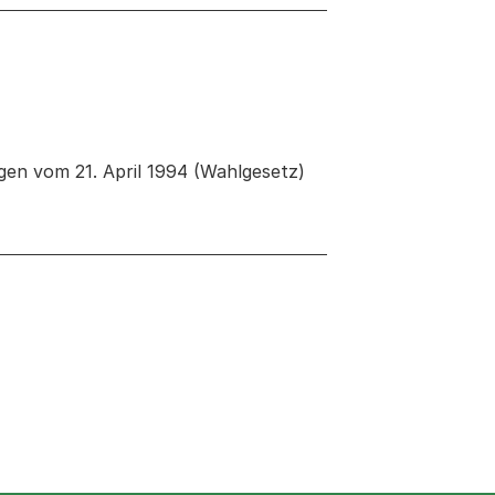
en vom 21. April 1994 (Wahlgesetz)
 neuen Tab oder Fenster geöffnet