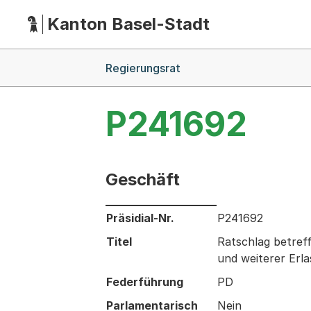
Kanton Basel-Stadt
Hauptnavigation
(Dieser Link führt zur Startseite)
Breadcrumb-Navigation
Regierungsrat
P241692
Geschäft
Informationen zum Ausgewählten Ges
Präsidial-Nr.
P241692
Titel
Ratschlag betref
und weiterer Erla
Federführung
PD
Parlamentarisch
Nein