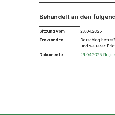
Behandelt an den folgen
Behandelt an den folgenden Sitzunge
Sitzung vom
29.04.2025
Traktanden
Ratschlag betref
und weiterer Erl
Dokumente
29.04.2025 Regie