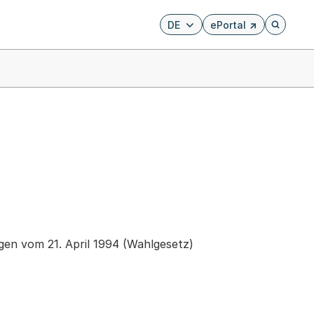
DE
ePortal
Externer Link, wird i
Öffnet di
en vom 21. April 1994 (Wahlgesetz)