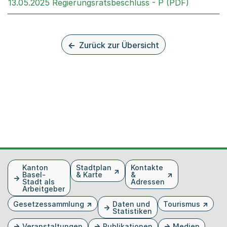
Externer 
13.05.2025 Regierungsratsbeschluss - P (PDF)
Zurück zur Übersicht
Fusszeile
Kanton
Stadtplan
Kontakte
Basel-
& Karte
&
Stadt als
Adressen
Arbeitgeber
Gesetzessammlung
Daten und
Tourismus
Statistiken
Veranstaltungen
Publikationen
Medien