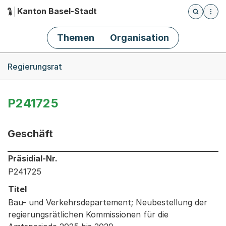
Kanton Basel-Stadt
Öffnet die
(Dieser Link führt zur Startseite)
Hauptnavigation
Themen
Organisation
Breadcrumb-Navigation
Regierungsrat
P241725
Geschäft
Informationen zum Ausgewählten Geschäft
Präsidial-Nr.
P241725
Titel
Bau- und Verkehrsdepartement; Neubestellung der
regierungsrätlichen Kommissionen für die