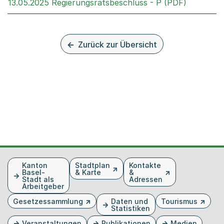
Externer 
13.05.2025 Regierungsratsbeschluss - P (PDF)
Zurück zur Übersicht
Fusszeile
Kanton
Stadtplan
Kontakte
Basel-
& Karte
&
Stadt als
Adressen
Arbeitgeber
Gesetzessammlung
Daten und
Tourismus
Statistiken
Veranstaltungen
Publikationen
Medien