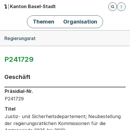
Kanton Basel-Stadt
Öffnet die
(Dieser Link führt zur Startseite)
Hauptnavigation
Themen
Organisation
Breadcrumb-Navigation
Regierungsrat
P241729
Geschäft
Informationen zum Ausgewählten Geschäft
Präsidial-Nr.
P241729
Titel
Justiz- und Sicherheitsdepartement; Neubestellung
der regierungsrätlichen Kommissionen für die