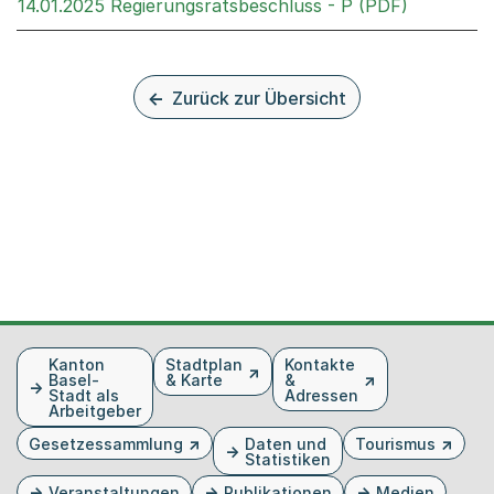
Externer 
14.01.2025 Regierungsratsbeschluss - P (PDF)
Zurück zur Übersicht
Fusszeile
Kanton
Stadtplan
Kontakte
Basel-
& Karte
&
Stadt als
Adressen
Arbeitgeber
Gesetzessammlung
Daten und
Tourismus
Statistiken
Veranstaltungen
Publikationen
Medien