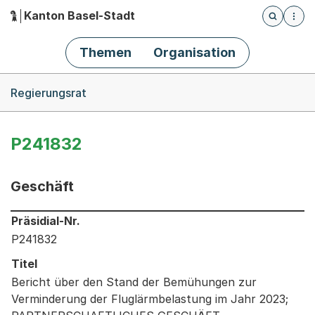
Kanton Basel-Stadt
Öffnet die
(Dieser Link führt zur Startseite)
Hauptnavigation
Themen
Organisation
Breadcrumb-Navigation
Regierungsrat
P241832
Geschäft
Informationen zum Ausgewählten Geschäft
Präsidial-Nr.
P241832
Titel
Bericht über den Stand der Bemühungen zur
Verminderung der Fluglärmbelastung im Jahr 2023;