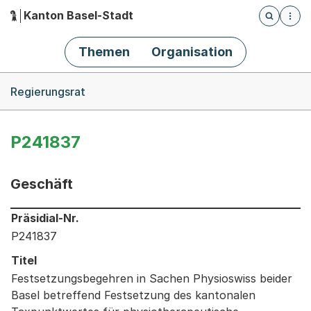
Kanton Basel-Stadt
Öffnet die
(Dieser Link führt zur Startseite)
Hauptnavigation
Themen
Organisation
Breadcrumb-Navigation
Regierungsrat
P241837
Geschäft
Informationen zum Ausgewählten Geschäft
Präsidial-Nr.
P241837
Titel
Festsetzungsbegehren in Sachen Physioswiss beider
Basel betreffend Festsetzung des kantonalen