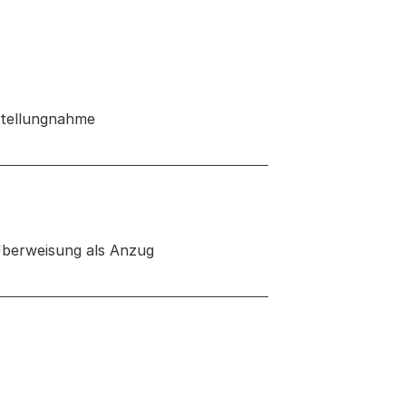
Stellungnahme
 neuen Tab oder Fenster geöffnet
Überweisung als Anzug
 neuen Tab oder Fenster geöffnet