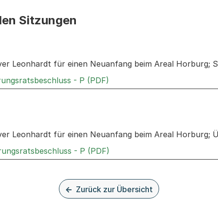
den Sitzungen
n: Informationen zu den Sitzungen zum Geschäft
er Leonhardt für einen Neuanfang beim Areal Horburg; 
Externer Link, wird in einem
rungsratsbeschluss - P (PDF)
n: Informationen zu den Sitzungen zum Geschäft
er Leonhardt für einen Neuanfang beim Areal Horburg; 
Externer Link, wird in einem
rungsratsbeschluss - P (PDF)
Zurück zur Übersicht