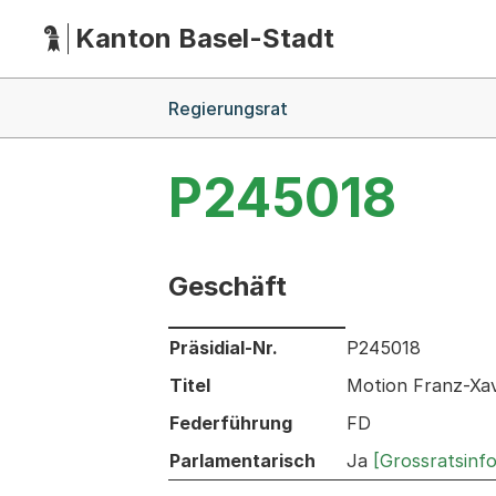
Kanton Basel-Stadt
Hauptnavigation
(Dieser Link führt zur Startseite)
Breadcrumb-Navigation
Regierungsrat
P245018
Geschäft
Informationen zum Ausgewählten Ges
Präsidial-Nr.
P245018
Titel
Motion Franz-Xav
Federführung
FD
Parlamentarisch
Ja
[Grossratsinf