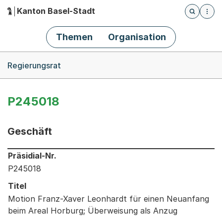
Kanton Basel-Stadt
Öffnet die
(Dieser Link führt zur Startseite)
Hauptnavigation
Themen
Organisation
Breadcrumb-Navigation
Regierungsrat
P245018
Geschäft
Informationen zum Ausgewählten Geschäft
Präsidial-Nr.
P245018
Titel
Motion Franz-Xaver Leonhardt für einen Neuanfang
beim Areal Horburg; Überweisung als Anzug