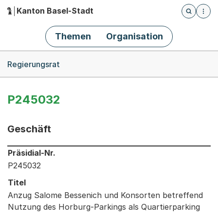
Kanton Basel-Stadt
Öffnet die
(Dieser Link führt zur Startseite)
Hauptnavigation
Themen
Organisation
Breadcrumb-Navigation
Regierungsrat
P245032
Geschäft
Informationen zum Ausgewählten Geschäft
Präsidial-Nr.
P245032
Titel
Anzug Salome Bessenich und Konsorten betreffend
Nutzung des Horburg-Parkings als Quartierparking