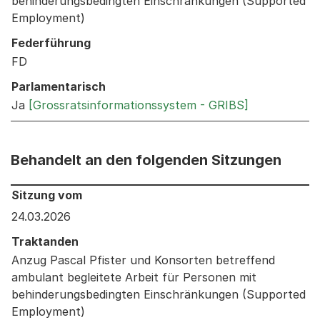
behinderungsbedingten Einschränkungen (Supported
Employment)
Federführung
FD
Parlamentarisch
Ja
[Grossratsinformationssystem - GRIBS]
Behandelt an den folgenden Sitzungen
Behandelt an den folgenden Sitzungen: Informationen 
Sitzung vom
24.03.2026
Traktanden
Anzug Pascal Pfister und Konsorten betreffend
ambulant begleitete Arbeit für Personen mit
behinderungsbedingten Einschränkungen (Supported
Employment)