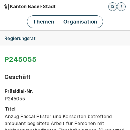
Kanton Basel-Stadt
Öffnet die
(Dieser Link führt zur Startseite)
Hauptnavigation
Themen
Organisation
Breadcrumb-Navigation
Regierungsrat
P245055
Geschäft
Informationen zum Ausgewählten Geschäft
Präsidial-Nr.
P245055
Titel
Anzug Pascal Pfister und Konsorten betreffend
ambulant begleitete Arbeit für Personen mit