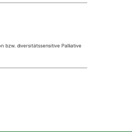
bzw. diversitätssensitive Palliative
 neuen Tab oder Fenster geöffnet