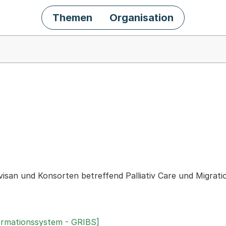
Themen
Organisation
chäft
san und Konsorten betreffend Palliativ Care und Migration 
ormationssystem - GRIBS]