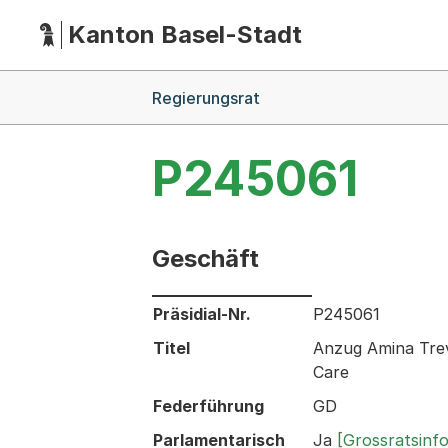
Kanton Basel-Stadt
Hauptnavigation
(Dieser Link führt zur Startseite)
Breadcrumb-Navigation
Regierungsrat
P245061
Geschäft
Informationen zum Ausgewählten Ges
Präsidial-Nr.
P245061
Titel
Anzug Amina Trevi
Care
Federführung
GD
Parlamentarisch
Ja
[Grossratsinf