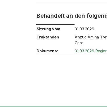
Behandelt an den folgen
Behandelt an den folgenden Sitzunge
Sitzung vom
31.03.2026
Traktanden
Anzug Amina Trevi
Care
Dokumente
31.03.2026 Regie