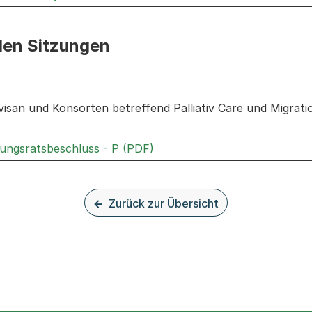
den Sitzungen
n: Informationen zu den Sitzungen zum Geschäft
san und Konsorten betreffend Palliativ Care und Migration 
Externer Link, wird in einem
rungsratsbeschluss - P (PDF)
Zurück zur Übersicht