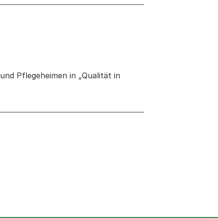
und Pflegeheimen in „Qualität in
 neuen Tab oder Fenster geöffnet