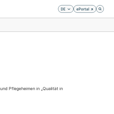
DE
ePortal
Externer Link, wird i
Öffnet di
und Pflegeheimen in „Qualität in