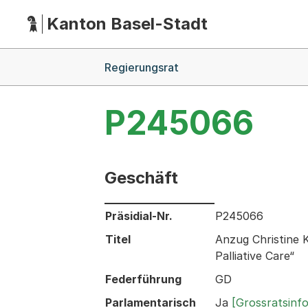
Kanton Basel-Stadt
Hauptnavigation
(Dieser Link führt zur Startseite)
Breadcrumb-Navigation
Regierungsrat
P245066
Geschäft
Informationen zum Ausgewählten Ges
Präsidial-Nr.
P245066
Titel
Anzug Christine K
Palliative Care“
Federführung
GD
Parlamentarisch
Ja
[Grossratsinf