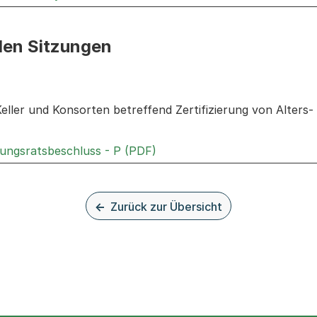
den Sitzungen
n: Informationen zu den Sitzungen zum Geschäft
eller und Konsorten betreffend Zertifizierung von Alters- 
Externer Link, wird in einem
rungsratsbeschluss - P (PDF)
Zurück zur Übersicht