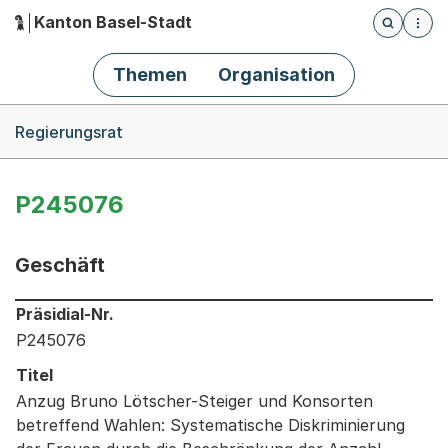
Kanton Basel-Stadt
Öffnet die
(Dieser Link führt zur Startseite)
Hauptnavigation
Themen
Organisation
Breadcrumb-Navigation
Regierungsrat
P245076
Geschäft
Informationen zum Ausgewählten Geschäft
Präsidial-Nr.
P245076
Titel
Anzug Bruno Lötscher-Steiger und Konsorten
betreffend Wahlen: Systematische Diskriminierung