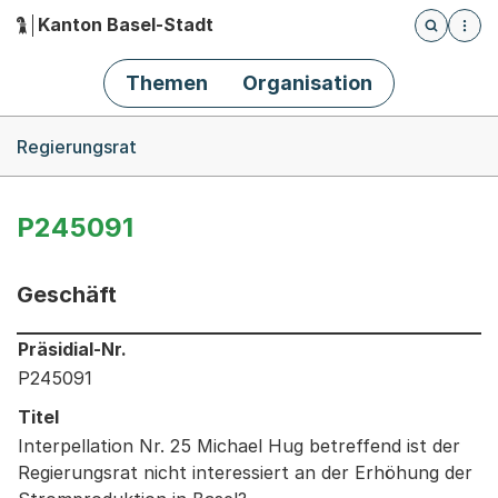
Kanton Basel-Stadt
Öffnet die
(Dieser Link führt zur Startseite)
Hauptnavigation
Themen
Organisation
Breadcrumb-Navigation
Regierungsrat
P245091
Geschäft
Informationen zum Ausgewählten Geschäft
Präsidial-Nr.
P245091
Titel
Interpellation Nr. 25 Michael Hug betreffend ist der
Regierungsrat nicht interessiert an der Erhöhung der