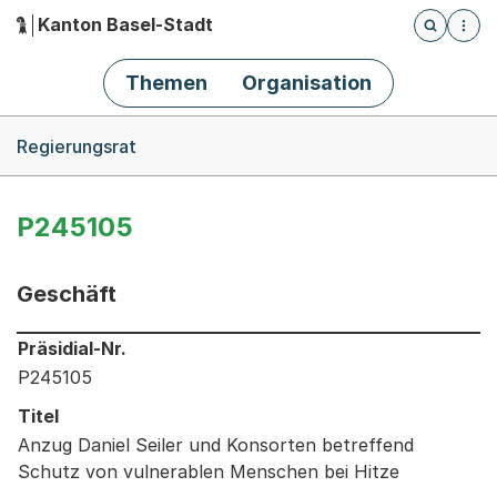
Kanton Basel-Stadt
Öffnet die
(Dieser Link führt zur Startseite)
Hauptnavigation
Themen
Organisation
Breadcrumb-Navigation
Regierungsrat
P245105
Geschäft
Informationen zum Ausgewählten Geschäft
Präsidial-Nr.
P245105
Titel
Anzug Daniel Seiler und Konsorten betreffend
Schutz von vulnerablen Menschen bei Hitze