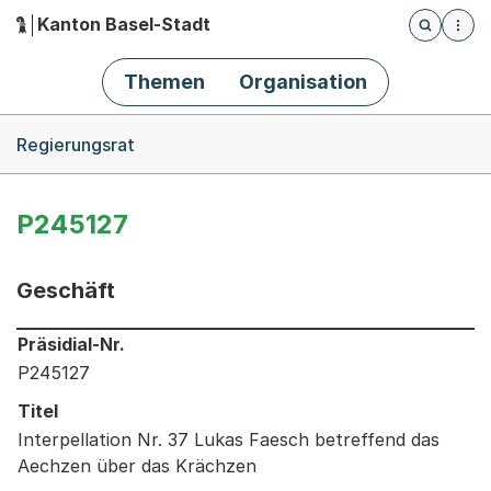
Kanton Basel-Stadt
Öffnet die
(Dieser Link führt zur Startseite)
Hauptnavigation
Themen
Organisation
Breadcrumb-Navigation
Regierungsrat
P245127
Geschäft
Informationen zum Ausgewählten Geschäft
Präsidial-Nr.
P245127
Titel
Interpellation Nr. 37 Lukas Faesch betreffend das
Aechzen über das Krächzen