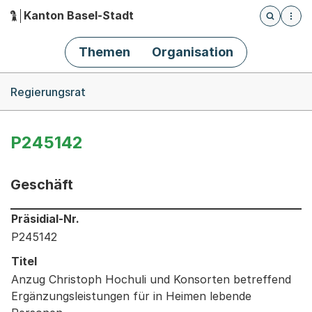
Kanton Basel-Stadt
Öffnet die
(Dieser Link führt zur Startseite)
Hauptnavigation
Themen
Organisation
Breadcrumb-Navigation
Regierungsrat
P245142
Geschäft
Informationen zum Ausgewählten Geschäft
Präsidial-Nr.
P245142
Titel
Anzug Christoph Hochuli und Konsorten betreffend
Ergänzungsleistungen für in Heimen lebende