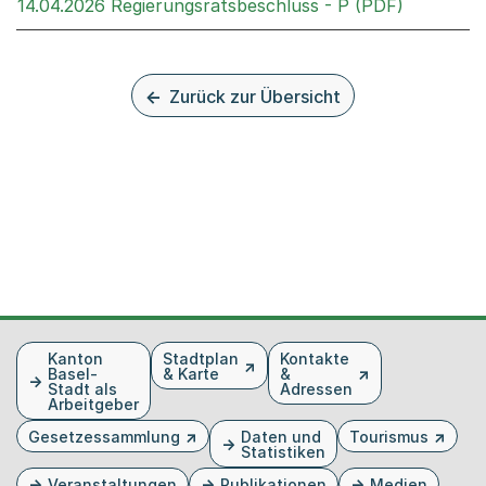
Externer 
14.04.2026 Regierungsratsbeschluss - P (PDF)
Zurück zur Übersicht
Fusszeile
Kanton
Stadtplan
Kontakte
Basel-
& Karte
&
Stadt als
Adressen
Arbeitgeber
Gesetzessammlung
Daten und
Tourismus
Statistiken
Veranstaltungen
Publikationen
Medien