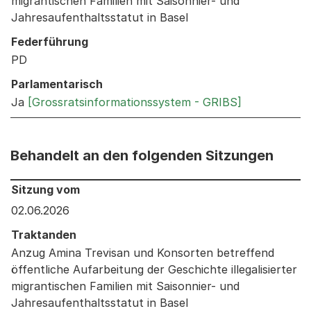
migrantischen Familien mit Saisonnier- und
Jahresaufenthaltsstatut in Basel
Federführung
PD
Parlamentarisch
Ja
[Grossratsinformationssystem - GRIBS]
Behandelt an den folgenden Sitzungen
Behandelt an den folgenden Sitzungen: Informationen 
Sitzung vom
02.06.2026
Traktanden
Anzug Amina Trevisan und Konsorten betreffend
öffentliche Aufarbeitung der Geschichte illegalisierter
migrantischen Familien mit Saisonnier- und
Jahresaufenthaltsstatut in Basel