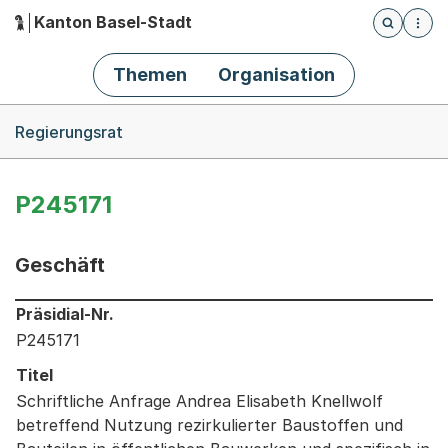
Kanton Basel-Stadt
Öffnet die
(Dieser Link führt zur Startseite)
Hauptnavigation
Themen
Organisation
Breadcrumb-Navigation
Regierungsrat
P245171
Geschäft
Informationen zum Ausgewählten Geschäft
Präsidial-Nr.
P245171
Titel
Schriftliche Anfrage Andrea Elisabeth Knellwolf
betreffend Nutzung rezirkulierter Baustoffen und