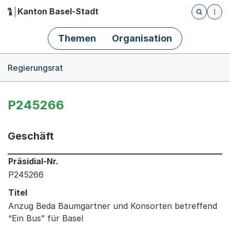
Kanton Basel-Stadt
Öffnet die
(Dieser Link führt zur Startseite)
Hauptnavigation
Themen
Organisation
Breadcrumb-Navigation
Regierungsrat
P245266
Geschäft
Informationen zum Ausgewählten Geschäft
Präsidial-Nr.
P245266
Titel
Anzug Beda Baumgartner und Konsorten betreffend
“Ein Bus” für Basel