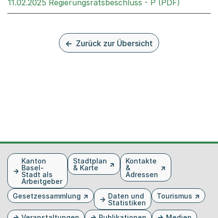
Externer 
11.02.2025 Regierungsratsbeschluss - P (PDF)
Zurück zur Übersicht
Fusszeile
Kanton
Stadtplan
Kontakte
Basel-
& Karte
&
Stadt als
Adressen
Arbeitgeber
Gesetzessammlung
Daten und
Tourismus
Statistiken
Veranstaltungen
Publikationen
Medien