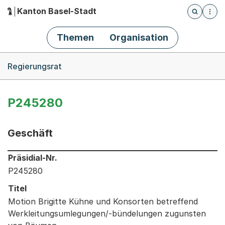
Kanton Basel-Stadt
Öffnet die
(Dieser Link führt zur Startseite)
Hauptnavigation
Themen
Organisation
Breadcrumb-Navigation
Regierungsrat
P245280
Geschäft
Informationen zum Ausgewählten Geschäft
Präsidial-Nr.
P245280
Titel
Motion Brigitte Kühne und Konsorten betreffend
Werkleitungsumlegungen/-bündelungen zugunsten