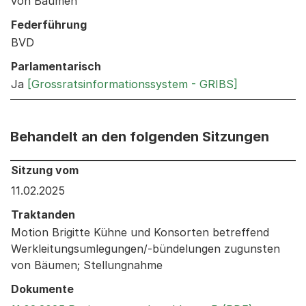
von Bäumen
Federführung
BVD
Parlamentarisch
Ja
[Grossratsinformationssystem - GRIBS]
Behandelt an den folgenden Sitzungen
Behandelt an den folgenden Sitzungen: Informationen 
Sitzung vom
11.02.2025
Traktanden
Motion Brigitte Kühne und Konsorten betreffend
Werkleitungsumlegungen/-bündelungen zugunsten
von Bäumen; Stellungnahme
Dokumente