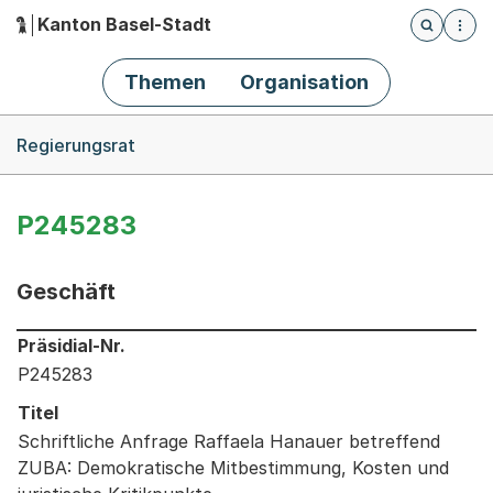
Kanton Basel-Stadt
Öffnet die
(Dieser Link führt zur Startseite)
Hauptnavigation
Themen
Organisation
Breadcrumb-Navigation
Regierungsrat
P245283
Geschäft
Informationen zum Ausgewählten Geschäft
Präsidial-Nr.
P245283
Titel
Schriftliche Anfrage Raffaela Hanauer betreffend
ZUBA: Demokratische Mitbestimmung, Kosten und