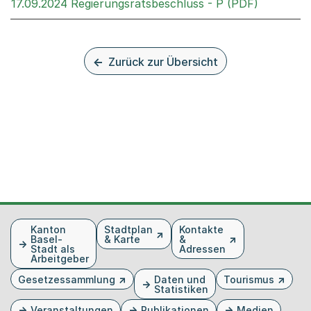
Externer 
17.09.2024 Regierungsratsbeschluss - P (PDF)
Zurück zur Übersicht
Fusszeile
Kanton
Stadtplan
Kontakte
Basel-
& Karte
&
Stadt als
Adressen
Arbeitgeber
Gesetzessammlung
Daten und
Tourismus
Statistiken
Veranstaltungen
Publikationen
Medien