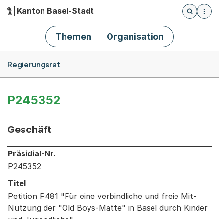
Kanton Basel-Stadt
Öffnet die
(Dieser Link führt zur Startseite)
Hauptnavigation
Themen
Organisation
Breadcrumb-Navigation
Regierungsrat
P245352
Geschäft
Informationen zum Ausgewählten Geschäft
Präsidial-Nr.
P245352
Titel
Petition P481 "Für eine verbindliche und freie Mit-
Nutzung der "Old Boys-Matte" in Basel durch Kinder