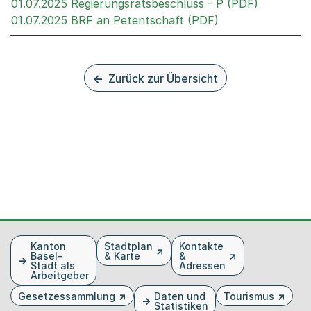
Externer 
01.07.2025 Regierungsratsbeschluss - P (PDF)
Externer Link, w
01.07.2025 BRF an Petentschaft (PDF)
Zurück zur Übersicht
Fusszeile
Kanton
Stadtplan
Kontakte
Basel-
& Karte
&
Stadt als
Adressen
Arbeitgeber
Gesetzessammlung
Daten und
Tourismus
Statistiken