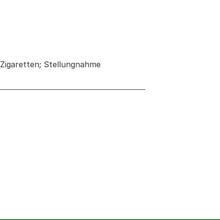
Zigaretten; Stellungnahme
 neuen Tab oder Fenster geöffnet