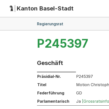
Kanton Basel-Stadt
Hauptnavigation
(Dieser Link führt zur Startseite)
Breadcrumb-Navigation
Regierungsrat
P245397
Geschäft
Informationen zum Ausgewählten Ges
Präsidial-Nr.
P245397
Titel
Motion Christoph
Federführung
GD
Parlamentarisch
Ja
[Grossratsinf