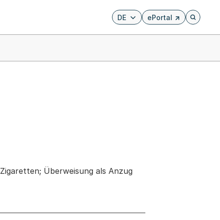
DE
ePortal
Externer Link, wird i
Öffnet di
Zigaretten; Überweisung als Anzug