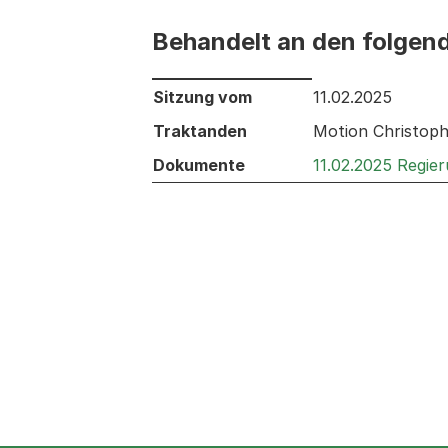
Behandelt an den folgen
Behandelt an den folgenden Sitzunge
Sitzung vom
11.02.2025
Traktanden
Motion Christoph
Dokumente
11.02.2025 Regie