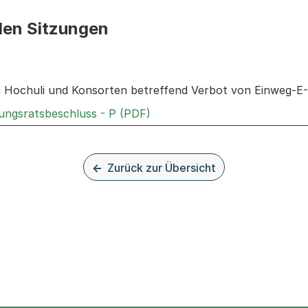
den Sitzungen
n: Informationen zu den Sitzungen zum Geschäft
 Hochuli und Konsorten betreffend Verbot von Einweg-E-
Externer Link, wird in einem
rungsratsbeschluss - P (PDF)
Zurück zur Übersicht