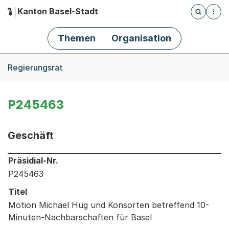
Kanton Basel-Stadt
Öffnet die
(Dieser Link führt zur Startseite)
Hauptnavigation
Themen
Organisation
Breadcrumb-Navigation
Regierungsrat
P245463
Geschäft
Informationen zum Ausgewählten Geschäft
Präsidial-Nr.
P245463
Titel
Motion Michael Hug und Konsorten betreffend 10-
Minuten-Nachbarschaften für Basel