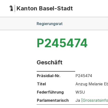
Kanton Basel-Stadt
Hauptnavigation
(Dieser Link führt zur Startseite)
Breadcrumb-Navigation
Regierungsrat
P245474
Geschäft
Informationen zum Ausgewählten Ges
Präsidial-Nr.
P245474
Titel
Anzug Melanie Eb
Federführung
WSU
Parlamentarisch
Ja
[Grossratsinf