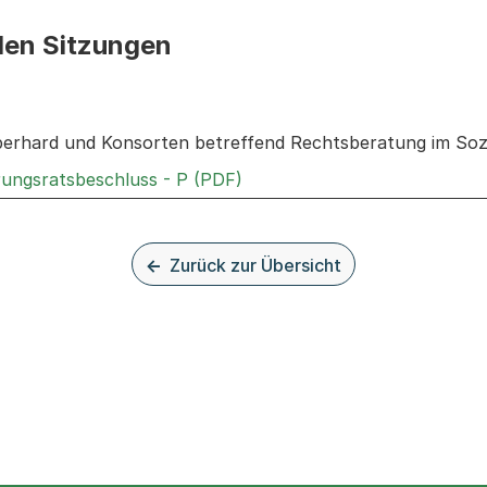
den Sitzungen
n: Informationen zu den Sitzungen zum Geschäft
erhard und Konsorten betreffend Rechtsberatung im Sozi
Externer Link, wird in einem
rungsratsbeschluss - P (PDF)
Zurück zur Übersicht