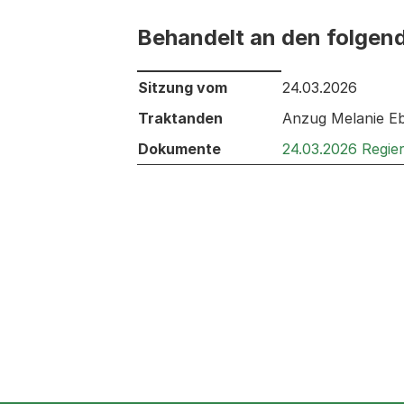
Behandelt an den folgen
Behandelt an den folgenden Sitzunge
Sitzung vom
24.03.2026
Traktanden
Anzug Melanie Eb
Dokumente
24.03.2026 Regie