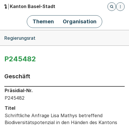
Kanton Basel-Stadt
Öffnet die
(Dieser Link führt zur Startseite)
Hauptnavigation
Themen
Organisation
Breadcrumb-Navigation
Regierungsrat
P245482
Geschäft
Informationen zum Ausgewählten Geschäft
Präsidial-Nr.
P245482
Titel
Schriftliche Anfrage Lisa Mathys betreffend
Biodiversitätspotenzial in den Händen des Kantons