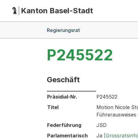
Kanton Basel-Stadt
Hauptnavigation
(Dieser Link führt zur Startseite)
Breadcrumb-Navigation
Regierungsrat
P245522
Geschäft
Informationen zum Ausgewählten Ges
Präsidial-Nr.
P245522
Titel
Motion Nicole St
Führerausweises 
Federführung
JSD
Parlamentarisch
Ja
[Grossratsinf