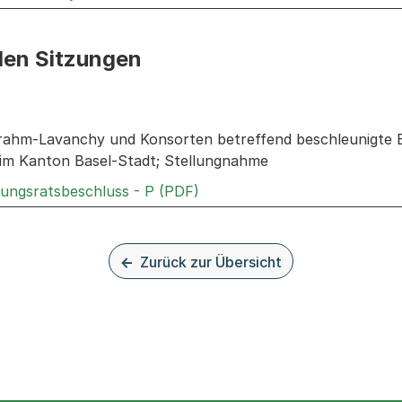
den Sitzungen
n: Informationen zu den Sitzungen zum Geschäft
rahm-Lavanchy und Konsorten betreffend beschleunigte Ei
im Kanton Basel-Stadt; Stellungnahme
Externer Link, wird in einem
rungsratsbeschluss - P (PDF)
Zurück zur Übersicht