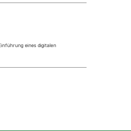
nführung eines digitalen
 neuen Tab oder Fenster geöffnet