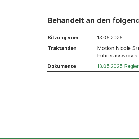
Behandelt an den folgen
Behandelt an den folgenden Sitzunge
Sitzung vom
13.05.2025
Traktanden
Motion Nicole St
Führerausweises 
Dokumente
13.05.2025 Regie