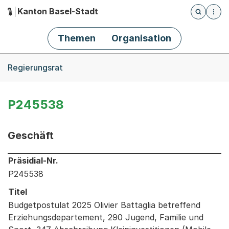
Kanton Basel-Stadt
Öffnet die
(Dieser Link führt zur Startseite)
Hauptnavigation
Themen
Organisation
Breadcrumb-Navigation
Regierungsrat
P245538
Geschäft
Informationen zum Ausgewählten Geschäft
Präsidial-Nr.
P245538
Titel
Budgetpostulat 2025 Olivier Battaglia betreffend
Erziehungsdepartement, 290 Jugend, Familie und