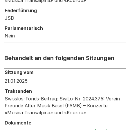
«Musica Transalpina» und «Kourou»
Federführung
JSD
Parlamentarisch
Nein
Behandelt an den folgenden Sitzungen
Behandelt an den folgenden Sitzungen: Informationen 
Sitzung vom
21.01.2025
Traktanden
Swisslos-Fonds-Beitrag: SwiLo-Nr. 2024.375: Verein
Freunde Alter Musik Basel (FAMB) – Konzerte
«Musica Transalpina» und «Kourou»
Dokumente