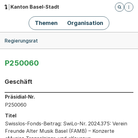
Kanton Basel-Stadt
Öffnet die
(Dieser Link führt zur Startseite)
Hauptnavigation
Themen
Organisation
Breadcrumb-Navigation
Regierungsrat
P250060
Geschäft
Informationen zum Ausgewählten Geschäft
Präsidial-Nr.
P250060
Titel
Swisslos-Fonds-Beitrag: SwiLo-Nr. 2024.375: Verein
Freunde Alter Musik Basel (FAMB) – Konzerte