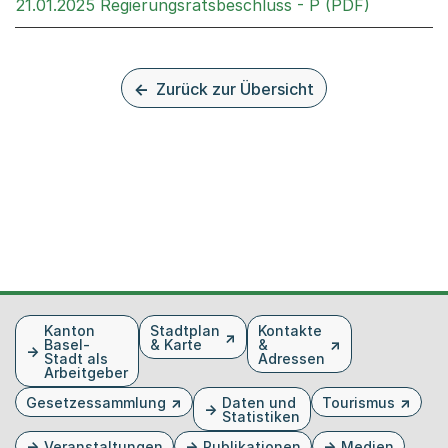
Externer 
21.01.2025 Regierungsratsbeschluss - P (PDF)
Zurück zur Übersicht
Fusszeile
Kanton
Stadtplan
Kontakte
Basel-
& Karte
&
Stadt als
Adressen
Arbeitgeber
Gesetzessammlung
Daten und
Tourismus
Statistiken
Veranstaltungen
Publikationen
Medien