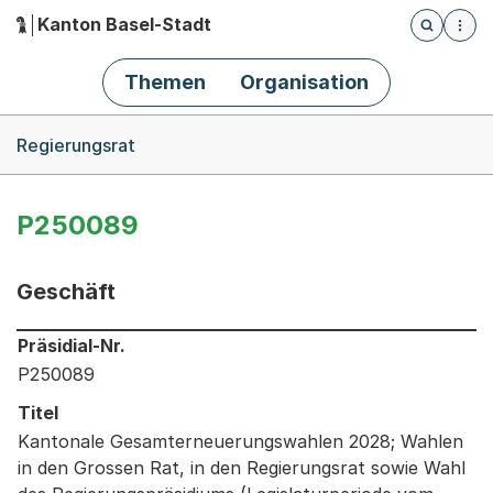
Kanton Basel-Stadt
Öffnet die
(Dieser Link führt zur Startseite)
Hauptnavigation
Themen
Organisation
Breadcrumb-Navigation
Regierungsrat
P250089
Geschäft
Informationen zum Ausgewählten Geschäft
Präsidial-Nr.
P250089
Titel
Kantonale Gesamterneuerungswahlen 2028; Wahlen
in den Grossen Rat, in den Regierungsrat sowie Wahl