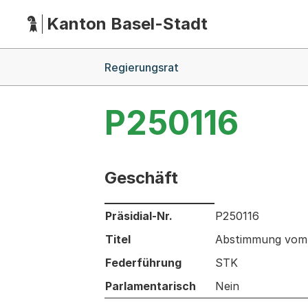
Kanton Basel-Stadt
Hauptnavigation
(Dieser Link führt zur Startseite)
Breadcrumb-Navigation
Regierungsrat
P250116
Geschäft
Informationen zum Ausgewählten Ges
Präsidial-Nr.
P250116
Titel
Abstimmung vom 1
Federführung
STK
Parlamentarisch
Nein