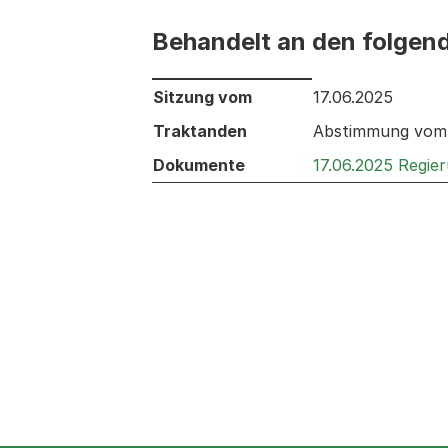
Behandelt an den folgen
Behandelt an den folgenden Sitzunge
Sitzung vom
17.06.2025
Traktanden
Abstimmung vom 1
Dokumente
17.06.2025 Regie