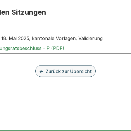
den Sitzungen
n: Informationen zu den Sitzungen zum Geschäft
8. Mai 2025; kantonale Vorlagen; Validierung
Externer Link, wird in einem
rungsratsbeschluss - P (PDF)
Zurück zur Übersicht